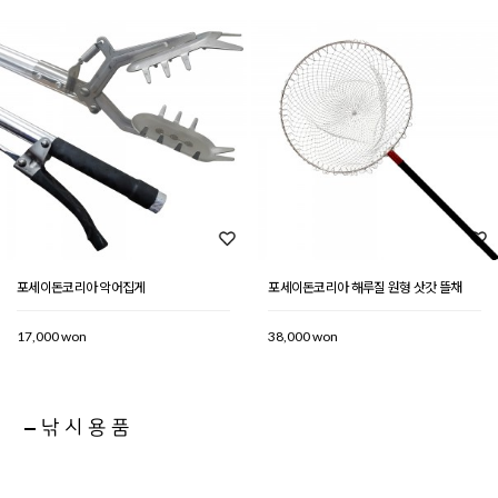
포세이돈코리아 악어집게
포세이돈코리아 해루질 원형 삿갓 뜰채
17,000 won
38,000 won
낚시용품