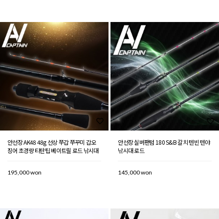
안선장 AK48 48g 선상 쭈갑 쭈꾸미 갑오
안선장 실버팬텀 180 S&B 갈치 텐빈 텐야
징어 초경량 티탄팁 베이트릴 로드 낚시대
낚시대 로드
195,000 won
145,000 won