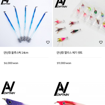
안선장 블루스틱 14cm
안선장 앨리스 에기 셋트
16,000 won
19,000 won