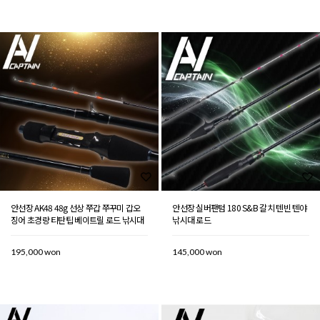
안선장 AK48 48g 선상 쭈갑 쭈꾸미 갑오
안선장 실버팬텀 180 S&B 갈치 텐빈 텐야
징어 초경량 티탄팁 베이트릴 로드 낚시대
낚시대 로드
195,000 won
145,000 won