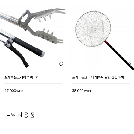
포세이돈코리아 악어집게
포세이돈코리아 해루질 원형 삿갓 뜰채
17,000 won
38,000 won
낚시용품