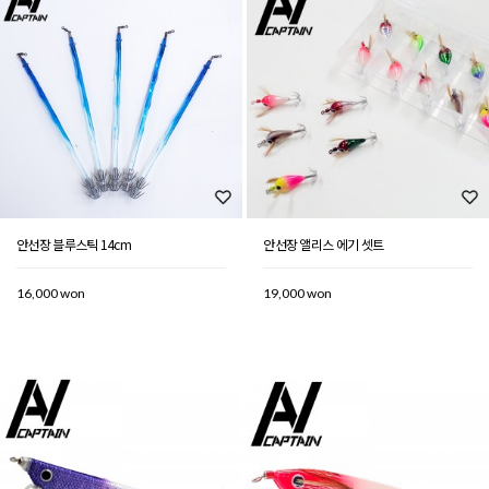
안선장 블루스틱 14cm
안선장 앨리스 에기 셋트
16,000 won
19,000 won