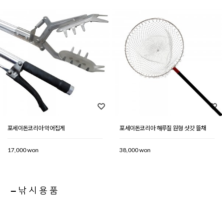
포세이돈코리아 악어집게
포세이돈코리아 해루질 원형 삿갓 뜰채
17,000 won
38,000 won
낚시용품