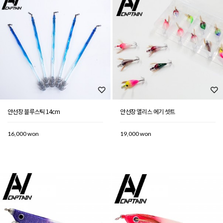
안선장 블루스틱 14cm
안선장 앨리스 에기 셋트
16,000 won
19,000 won