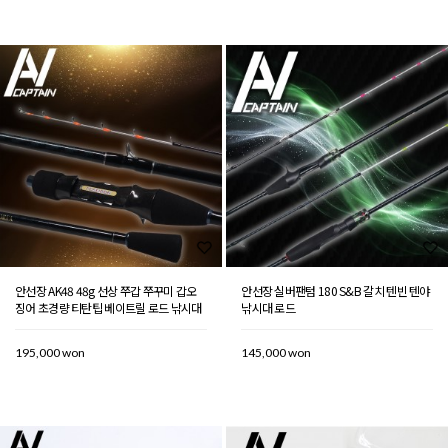
안선장 AK48 48g 선상 쭈갑 쭈꾸미 갑오
안선장 실버팬텀 180 S&B 갈치 텐빈 텐야
징어 초경량 티탄팁 베이트릴 로드 낚시대
낚시대 로드
195,000 won
145,000 won