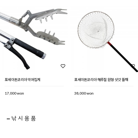
포세이돈코리아 악어집게
포세이돈코리아 해루질 원형 삿갓 뜰채
17,000 won
38,000 won
낚시용품