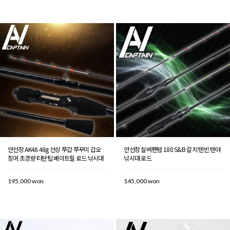
안선장 AK48 48g 선상 쭈갑 쭈꾸미 갑오
안선장 실버팬텀 180 S&B 갈치 텐빈 텐야
징어 초경량 티탄팁 베이트릴 로드 낚시대
낚시대 로드
195,000 won
145,000 won