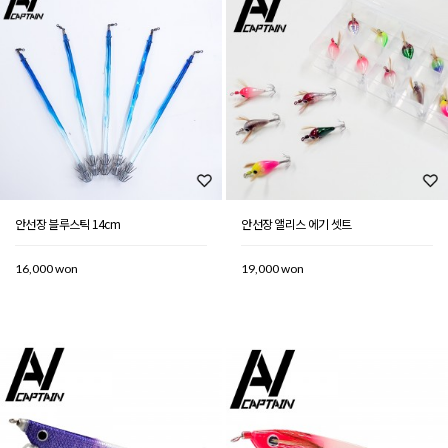
안선장 블루스틱 14cm
안선장 앨리스 에기 셋트
16,000 won
19,000 won